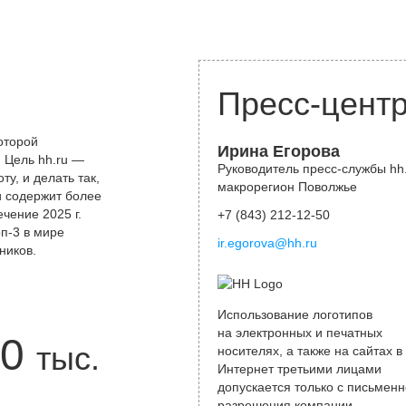
Пресс-цент
оторой
Ирина Егорова
 Цель hh.ru —
Руководитель пресс-службы hh.
у, и делать так,
макрорегион Поволжье
и содержит более
чение 2025 г.
+7 (843) 212-12-50
оп-3 в мире
ir.egorova@hh.ru
ников.
Использование логотипов
на электронных и печатных
0
тыс.
носителях, а также на сайтах в
Интернет третьими лицами
допускается только с письменн
разрешения компании.