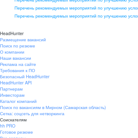
pr@ural.hh.ru
Перечень рекомендуемых мероприятий по улучшению услов
Перечень рекомендуемых мероприятий по улучшению усло
Новосибирск
ул. Большевистская, д. 35,
HeadHunter
помещение 21
Размещение вакансий
Поиск по резюме
+7 383 207-94-64
О компании
pr@nsk.hh.ru
Наши вакансии
Реклама на сайте
Требования к ПО
Безопасный HeadHunter
HeadHunter API
Партнерам
Инвесторам
Каталог компаний
Поиск по вакансиям в Мирном (Самарская область)
Сетка: соцсеть для нетворкинга
Соискателям
hh PRO
Готовое резюме