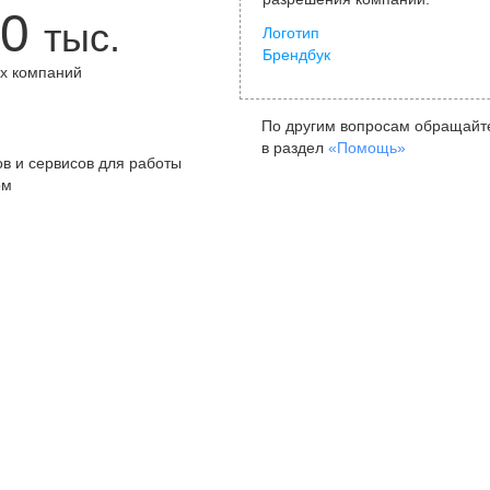
0
тыс.
Логотип
Брендбук
х компаний
+
По другим вопросам обращайт
в раздел
«Помощь»
в и сервисов для работы
ом
Санкт-Петербург
Я
ул. Жуковского, д. 19, особняк
ул