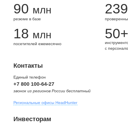
90
239
млн
резюме в базе
проверенны
18
50
млн
инструменто
посетителей ежемесячно
с персонал
Контакты
Единый телефон
+7 800 100-64-27
звонок из регионов России бесплатный
Региональные офисы HeadHunter
Москва
Инвесторам
внутригородская территория