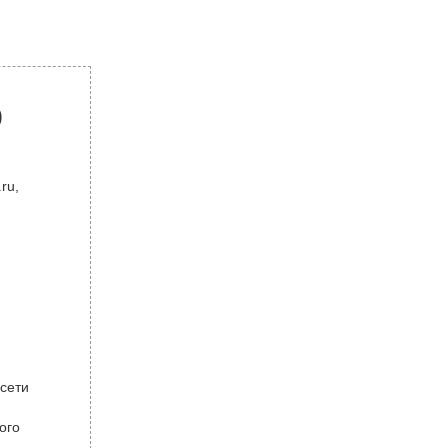
р
ru,
 сети
ого