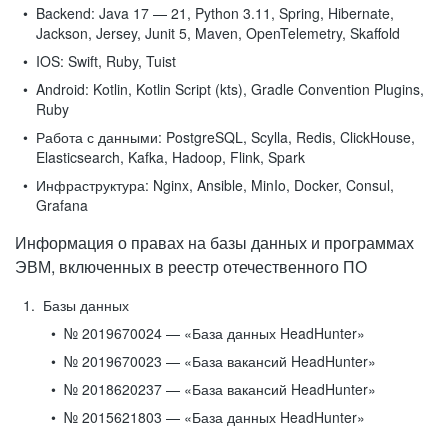
Backend:
Java 17 — 21, Python 3.11, Spring, Hibernate,
Jackson, Jersey, Junit 5, Maven, OpenTelemetry, Skaffold
IOS:
Swift, Ruby, Tuist
Android:
Kotlin, Kotlin Script (kts), Gradle Convention Plugins,
Ruby
Работа с данными:
PostgreSQL, Scylla, Redis, ClickHouse,
Elasticsearch, Kafka, Hadoop, Flink, Spark
Инфраструктура:
Nginx, Ansible, MinIo, Docker, Consul,
Grafana
Информация о правах на базы данных и программах
ЭВМ, включенных в реестр отечественного ПО
Базы данных
№ 2019670024 — «База данных HeadHunter»
№ 2019670023 — «База вакансий HeadHunter»
№ 2018620237 — «База вакансий HeadHunter»
№ 2015621803 — «База данных HeadHunter»