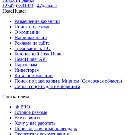
Новости рынка
1
2
3
4
5
6
7
8
9
10
11
...
47
дальше
HeadHunter
Размещение вакансий
Поиск по резюме
О компании
Наши вакансии
Реклама на сайте
Требования к ПО
Безопасный HeadHunter
HeadHunter API
Партнерам
Инвесторам
Каталог компаний
Поиск по вакансиям в Мирном (Самарская область)
Сетка: соцсеть для нетворкинга
Соискателям
hh PRO
Готовое резюме
Все сервисы
Хочу у вас работать
Производственный календарь
Экспертная рекомендация