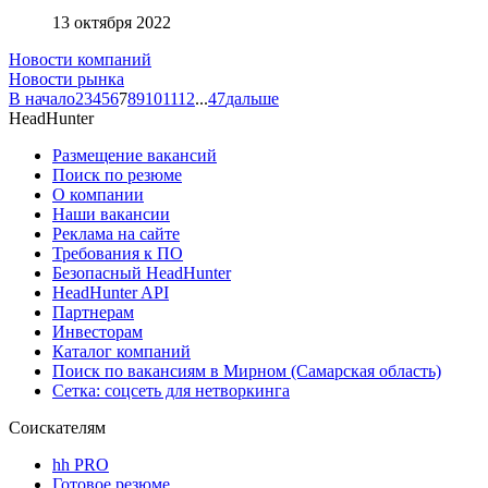
13 октября 2022
Новости компаний
Новости рынка
В начало
2
3
4
5
6
7
8
9
10
11
12
...
47
дальше
HeadHunter
Размещение вакансий
Поиск по резюме
О компании
Наши вакансии
Реклама на сайте
Требования к ПО
Безопасный HeadHunter
HeadHunter API
Партнерам
Инвесторам
Каталог компаний
Поиск по вакансиям в Мирном (Самарская область)
Сетка: соцсеть для нетворкинга
Соискателям
hh PRO
Готовое резюме