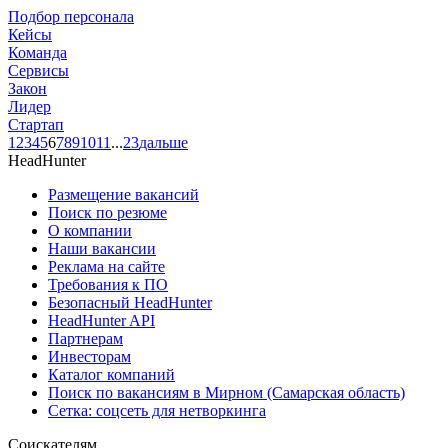
Подбор персонала
Кейсы
Команда
Сервисы
Закон
Лидер
Стартап
1
2
3
4
5
6
7
8
9
10
11
...
23
дальше
HeadHunter
Размещение вакансий
Поиск по резюме
О компании
Наши вакансии
Реклама на сайте
Требования к ПО
Безопасный HeadHunter
HeadHunter API
Партнерам
Инвесторам
Каталог компаний
Поиск по вакансиям в Мирном (Самарская область)
Сетка: соцсеть для нетворкинга
Соискателям