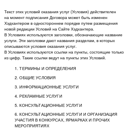
Текст этих условий оказания услуг (Условия) действителен
на момент подписания Договора может быть изменен
Хэдхантером в одностороннем порядке путем размещения
новой редакции Условий на Сайте Хэдхантера.
В Условиях используются заголовки, обозначающие название
услуги. Эти заголовки дают названия разделам, в которых
описываются условия оказания услуг.
В Условиях используются ссылки на пункты, состоящие только
из цифр. Такие ссылки ведут на пункты этих Условий.
1. ТЕРМИНЫ И ОПРЕДЕЛЕНИЯ
2. ОБЩИЕ УСЛОВИЯ
3. ИНФОРМАЦИОННЫЕ УСЛУГИ
1.1. Хэдхантер, или
Хэдхантер, ООО
4. РЕКЛАМНЫЕ УСЛУГИ
HeadHunter, или
«Хэдхантер», ИНН
2.1. Типы и статусы регистрации
5. КОНСУЛЬТАЦИОННЫЕ УСЛУГИ
Исполнитель
7718620740, адрес:
Типы регистрации
3.1. Предоставление доступа к базе данных
2.2. Активация услуг
6. КОНСУЛЬТАЦИОННЫЕ УСЛУГИ И ОРГАНИЗАЦИЯ
125047, г. Москва,
резюме с предложениями Соискателей
Описание и активация
УЧАСТИЯ В КОНКУРСАХ, ЯРМАРКАХ И ПРОЧИХ
2.1.1. Заказчику может быть присвоен один
4.0. Общие условия оказания рекламных услуг
внутригородская
о трудоустройстве с возможностью просмотра
МЕРОПРИЯТИЯХ
из Типов регистраций.
территория
4.0.1. Хэдхантер оказывает Заказчику услугу